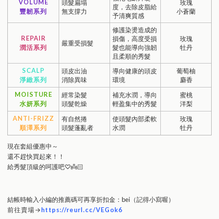
VOLUME
頭髮扁塌
玫瑰
度，去除皮脂給
豐韌系列
無支撐力
小蒼蘭
予清爽質感
修護染燙造成的
REPAIR
損傷，高度受損
玫瑰
嚴重受損髮
潤活系列
髮也能導向強韌
牡丹
且柔順的秀髮
SCALP
頭皮出油
導向健康的頭皮
葡萄柚
淨緻系列
消除異味
環境
麝香
MOISTURE
經常染髮
補充水潤，導向
蜜桃
水妍系列
頭髮乾燥
輕盈集中的秀髮
洋梨
ANTI-FRIZZ
有自然捲
使頭髮內部柔軟
玫瑰
順澤系列
頭髮蓬亂者
水潤
牡丹
現在套組優惠中～
還不趕快買起來！！
給秀髮頂級的呵護吧♡👼🏻
結帳時輸入小編的推薦碼可再享折扣金：bei（記得小寫喔）
前往賣場→
https://reurl.cc/VEGok6