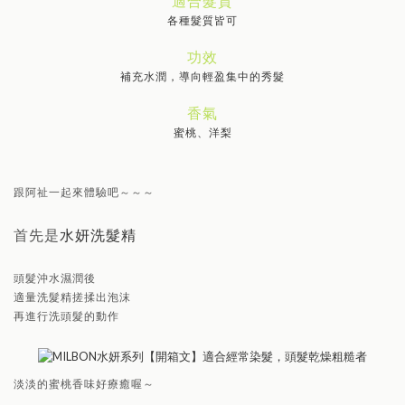
適合髮質
各種髮質皆可
功效
補充水潤，導向輕盈集中的秀髮
香氣
蜜桃、洋梨
跟阿祉一起來體驗吧～～～
首先是
水妍洗髮精
頭髮沖水濕潤後
適量洗髮精搓揉出泡沫
再進行洗頭髮的動作
淡淡的蜜桃香味好療癒喔～