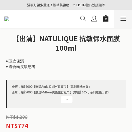
滿額好禮多重送！贈精美禮物、MILBON旅行洗護組等
🔥88節專屬奢寵、全館限時優惠【點擊查看】
🔥88節專屬奢寵、全館限時優惠【點擊查看】
【出清】NATULIQUE 抗敏保水面膜
100ml
• 頭皮保濕
• 適合頭皮敏感者
全店，滿$4000【贈送Amia Daily 面膜*1】(系列隨機出貨）
全店，滿$5000【贈送Milbon洗護旅行組*1】(市值$665，系列隨機出貨)
NT$1,290
NT$774