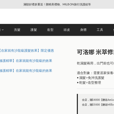
滿額好禮多重送！贈精美禮物、MILBON旅行洗護組等
🔥88節專屬奢寵、全館限時優惠【點擊查看】
🔥88節專屬奢寵、全館限時優惠【點擊查看】
類
洗髮
護髮
造型
頭皮
身體
工具
可洛娜 米萃
乾濕髮兩用，出門前也可
適合對象：需要居家保養
• 濕髮>免沖洗護髮
• 乾髮>造型整理
全店，滿$4000【贈送Amia
全店，滿$5000【贈送Mil