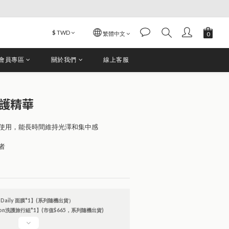
$
TWD
繁體中文
會員專區
關於我們
線上客服
修護精華
使用，能長時間維持光澤和集中感
者
 Daily 面膜*1】(系列隨機出貨）
bon洗護旅行組*1】(市值$665，系列隨機出貨)