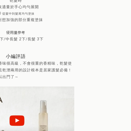
乾髮時
取適量於手心均勻展開
②
從髮中到髮尾均勻塗抹
對想加強的部分重複塗抹
使用量參考
1下/中長髮 2下/長髮 3下
小編評語
香味很高級，不會很重的香精味，乾髮使
且乾溼兩用的設計根本是居家護髮必備！
以出門了～