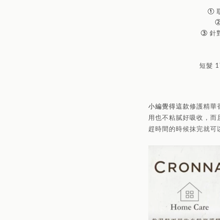
①
③
針
短髮 
修護精華
小編覺得這款
用也不粘膩好吸收，而
趕時間的時候抹完就可