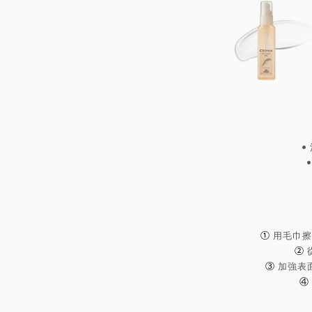
•
①
用毛巾擦
②
③
加強表
④