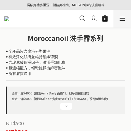
滿額好禮多重送！贈精美禮物、MILBON旅行洗護組等
🔥88節專屬奢寵、全館限時優惠【點擊查看】
🔥88節專屬奢寵、全館限時優惠【點擊查看】
Moroccanoil 洗手露系列
• 全產品皆含摩洛哥堅果油
• 有效淨化肌膚並維持細緻彈潤
• 含玻尿酸保濕因子，滋潤手部肌膚
• 超濃縮配方，輕鬆搓揉出綿密泡沫
• 所有膚質適用
全店，滿$4000【贈送Amia Daily 面膜*1】(系列隨機出貨）
全店，滿$5000【贈送Milbon洗護旅行組*1】(市值$665，系列隨機出貨)
NT$900