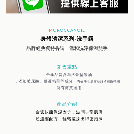
M
OROCCANOIL
身體清潔系列-洗手露
品牌經典獨特香調，溫和洗淨保濕雙手
銷售重點
．全產品皆含摩洛哥堅果油
．添加玻尿酸、蘆薈精華等成分，
有效淨化肌膚並維持細緻彈潤
．所有膚質適用
產品介紹
含玻尿酸保濕因子，滋潤手部肌膚
．
超濃縮配方，輕鬆搓揉出綿密泡沫
．