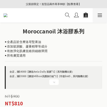
父親節限定！造型品兩件再享88折【點擊查看】
🔥88節專屬奢寵、全館限時優惠【點擊查看】
滿額好禮多重送！贈精美禮物、MILBON旅行洗護組等
🔥88節專屬奢寵、全館限時優惠【點擊查看】
Moroccanoil 沐浴膠系列
• 全產品皆含摩洛哥堅果油
• 添加玻尿酸、蘆薈精華等成分
• 有效淨化肌膚並維持細緻彈潤
• 所有膚質適用
全店，滿$4000【贈送Amia Daily 面膜*1】(系列隨機出貨）
全店，滿$5000【贈送Milbon洗護旅行組*1】(市值$665，系列隨機出貨)
NT$900
NT$810