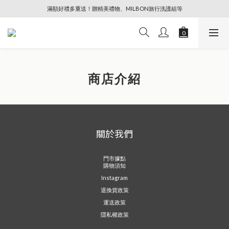
滿額好禮多重送！贈精美禮物、MILBON旅行洗護組等
🔥88節專屬奢寵、全館限時優惠【點擊查看】
🔥88節專屬奢寵、全館限時優惠【點擊查看】
商店介紹
關於我們
門市據點
購物須知
Instagram
退換貨政策
運送政策
隱私權政策