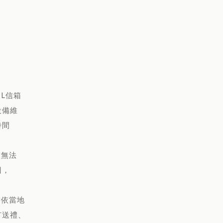
L信箱
設備維
時間
人無法
回，
需依當地
有送禮、