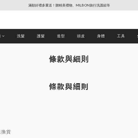
滿額好禮多重送！贈精美禮物、MILBON旅行洗護組等
🔥88節專屬奢寵、全館限時優惠【點擊查看】
🔥88節專屬奢寵、全館限時優惠【點擊查看】
類
洗髮
護髮
造型
頭皮
身體
工具
條款與細則
條款與細則
退換貨