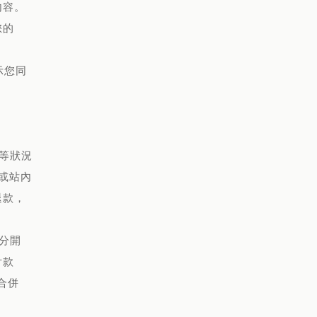
內容。
您的
示您同
等狀況
或站內
退款，
分開
付款
合併