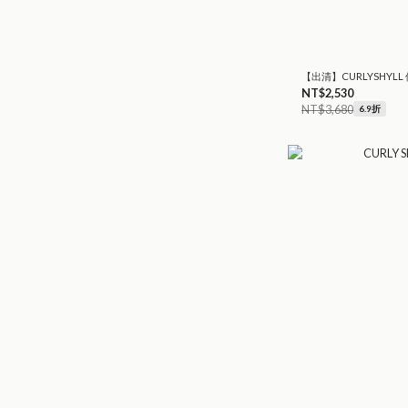
【出清】CURLYSHYLL 
NT$2,530
NT$3,680
6.9折