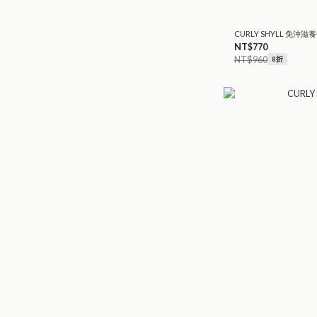
CURLY SHYLL 免沖
NT$770
NT$960
8折