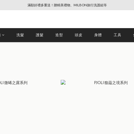
滿額好禮多重送！贈精美禮物、MILBON旅行洗護組等
🔥88節專屬奢寵、全館限時優惠【點擊查看】
🔥88節專屬奢寵、全館限時優惠【點擊查看】
類
洗髮
護髮
造型
頭皮
身體
工具