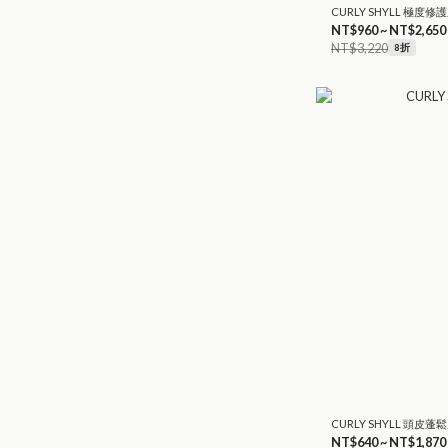
CURLY SHYLL 極度修
NT$960 ~ NT$2,650
NT$3,220
8折
CURLY SHYLL 頭皮蓬
NT$640 ~ NT$1,870