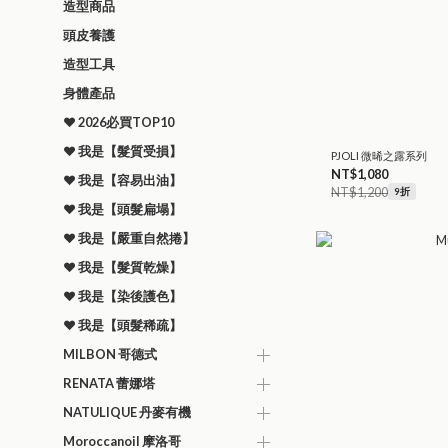
造型商品
頭皮養護
造型工具
身體產品
♥︎ 2026必買TOP10
♥︎ 我是【髮質受損】
PJOLI 微晞之露系列
NT$1,080
♥︎ 我是【容易出油】
NT$1,200
9折
♥︎ 我是【頭髮扁塌】
♥︎ 我是【嚴重自然捲】
♥︎ 我是【髮質乾燥】
♥︎ 我是【染後護色】
♥︎ 我是【頭髮稀疏】
MILBON 哥德式
RENATA 蕾娜塔
NATULIQUE 丹麥有機
Moroccanoil 摩洛哥