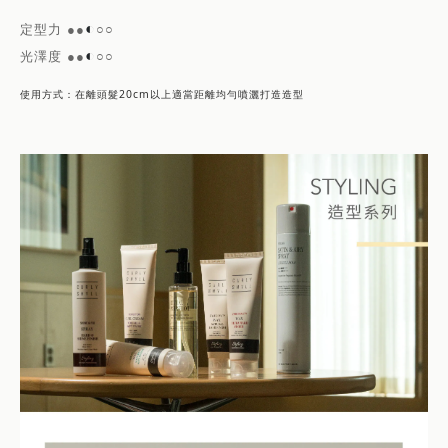
◐
定型力
●●
○
○
◐
光澤度
●●
○○
使用方式：在離頭髮20cm以上適當距離均勻噴灑打造造型