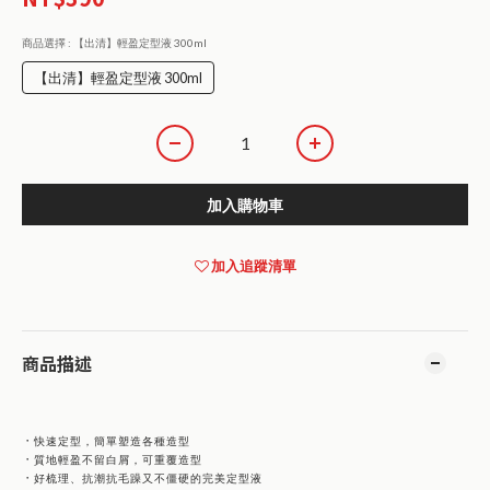
商品選擇
: 【出清】輕盈定型液 300ml
【出清】輕盈定型液 300ml
加入購物車
加入追蹤清單
商品描述
．
快速定型，簡單塑造各種造型
．
質地輕盈不留白屑，可重覆造型
．
好梳理、抗潮抗毛躁又不僵硬的完美定型液