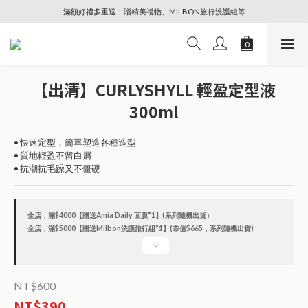
滿額好禮多重送！贈精美禮物、MILBON旅行洗護組等
🔥88節專屬奢寵、全館限時優惠【點擊查看】
🔥88節專屬奢寵、全館限時優惠【點擊查看】
【出清】CURLYSHYLL 輕盈定型液
300ml
• 快速定型，簡單塑造各種造型
• 質地輕盈不留白屑
• 抗潮抗毛躁又不僵硬
全店，滿$4000【贈送Amia Daily 面膜*1】(系列隨機出貨）
全店，滿$5000【贈送Milbon洗護旅行組*1】(市值$665，系列隨機出貨)
NT$600
NT$390