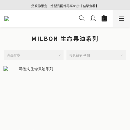
🔥88節專屬奢寵、全館限時優惠【點擊查看】
父親節限定！造型品兩件再享88折【點擊查看】
滿額好禮多重送！贈精美禮物、MILBON旅行洗護組等
🔥88節專屬奢寵、全館限時優惠【點擊查看】
MILBON 生命果油系列
商品排序
每頁顯示 24 個